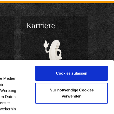
Karriere
Cookies zulassen
le Medien
ir
Nur notwendige Cookies
, Werbung
BEWIRB DICH JETZT!
verwenden
ren Daten
ienste
weiterhin