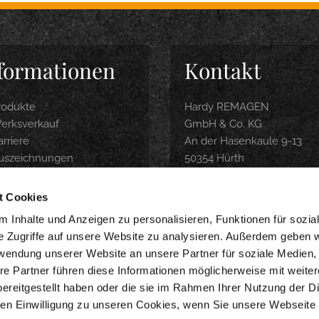
formationen
Kontakt
rodukte
Hardy REMAGEN
erksverkauf
GmbH & Co. KG
rriere
An der Hasenkaule 9-13
uszeichnungen
50354 Hürth
roduktbroschüre
Tel.: 0 22 33 / 9 74 04-0
ubereitungsempfehlung
info@hardy-remagen.com
t Cookies
nline-Shop
 Inhalte und Anzeigen zu personalisieren, Funktionen für sozia
e Zugriffe auf unsere Website zu analysieren. Außerdem geben w
WERKSVERKAUF
rwendung unserer Website an unsere Partner für soziale Medien
Montag-Freitag 9-18 Uhr
re Partner führen diese Informationen möglicherweise mit weite
Samstag 8-14 Uhr
ereitgestellt haben oder die sie im Rahmen Ihrer Nutzung der D
n Einwilligung zu unseren Cookies, wenn Sie unsere Webseite 