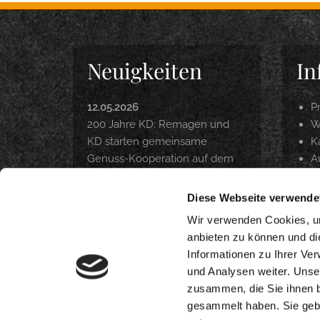
Neuigkeiten
In
12.05.2026
P
200 Jahre KD: Remagen und
W
KD starten gemeinsame
Ka
Genuss-Kooperation auf dem
A
Rhein
P
Z
Diese Webseite verwende
22.04.2026
O
Langfristig Qualität unter
Wir verwenden Cookies, um
Beweis gestellt
anbieten zu können und di
Informationen zu Ihrer Ve
18.03.2026
und Analysen weiter. Unse
DANKE. INTERNORGA 2026
zusammen, die Sie ihnen b
gesammelt haben. Sie gebe