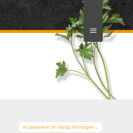
In Gedenken an Hardy Remagen
→