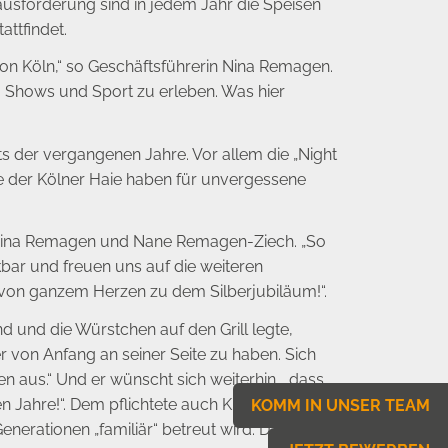
usforderung sind in jedem Jahr die Speisen
ttfindet.
 von Köln,“ so Geschäftsführerin Nina Remagen.
, Shows und Sport zu erleben. Was hier
s der vergangenen Jahre. Vor allem die „Night
ele der Kölner Haie haben für unvergessene
ch Nina Remagen und Nane Remagen-Ziech. „So
kbar und freuen uns auf die weiteren
 von ganzem Herzen zu dem Silberjubiläum!“.
d und die Würstchen auf den Grill legte,
er von Anfang an seiner Seite zu haben. Sich
 aus.“ Und er wünscht sich weiterhin, „dass
ahre!“. Dem pflichtete auch Kirsten Albrecht,
KOMM IN UNSER TEAM
nerationen „familiär“ betreut wird. Das ist