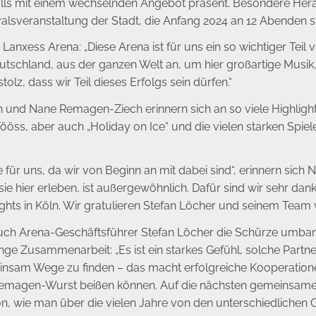
lls mit einem wechselnden Angebot präsent. Besondere Hera
lsveranstaltung der Stadt, die Anfang 2024 an 12 Abenden sta
Lanxess Arena: „Diese Arena ist für uns ein so wichtiger Teil
eutschland, aus der ganzen Welt an, um hier großartige Musik
tolz, dass wir Teil dieses Erfolgs sein dürfen.“
und Nane Remagen-Ziech erinnern sich an so viele Highlight
 Fööss, aber auch „Holiday on Ice“ und die vielen starken Spi
 für uns, da wir von Beginn an mit dabei sind“, erinnern si
ie hier erleben, ist außergewöhnlich. Dafür sind wir sehr dan
ghts in Köln. Wir gratulieren Stefan Löcher und seinem Team
 auch Arena-Geschäftsführer Stefan Löcher die Schürze umban
 enge Zusammenarbeit: „Es ist ein starkes Gefühl, solche Partn
nsam Wege zu finden – das macht erfolgreiche Kooperationen
Remagen-Wurst beißen können. Auf die nächsten gemeinsamen J
ön, wie man über die vielen Jahre von den unterschiedlichen Ge