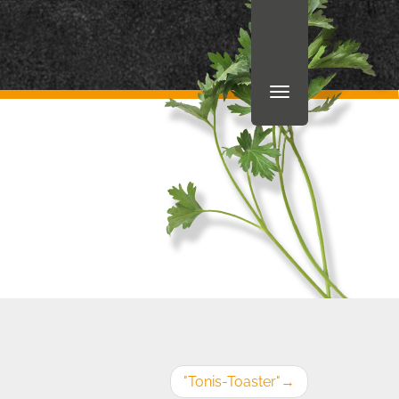
"Tonis-Toaster"
→