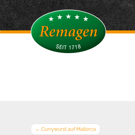
←
Currywurst auf Mallorca