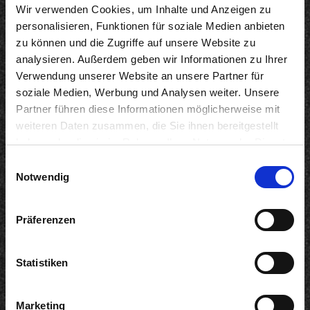
Wir verwenden Cookies, um Inhalte und Anzeigen zu
personalisieren, Funktionen für soziale Medien anbieten
Salads
zu können und die Zugriffe auf unsere Website zu
analysieren. Außerdem geben wir Informationen zu Ihrer
Verwendung unserer Website an unsere Partner für
soziale Medien, Werbung und Analysen weiter. Unsere
Partner führen diese Informationen möglicherweise mit
weiteren Daten zusammen, die Sie ihnen bereitgestellt
haben oder die sie im Rahmen Ihrer Nutzung der Dienste
gesammelt haben. Sie geben Einwilligung zu unseren
Einwilligungsauswahl
Cookies, wenn Sie unsere Webseite weiterhin nutzen.
Notwendig
Präferenzen
Statistiken
Marketing