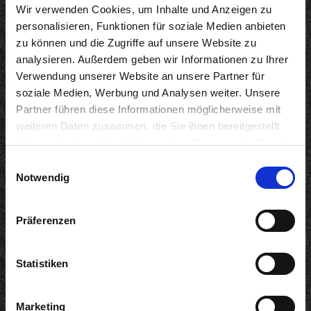
Wir verwenden Cookies, um Inhalte und Anzeigen zu
personalisieren, Funktionen für soziale Medien anbieten
Salads
zu können und die Zugriffe auf unsere Website zu
analysieren. Außerdem geben wir Informationen zu Ihrer
Verwendung unserer Website an unsere Partner für
soziale Medien, Werbung und Analysen weiter. Unsere
Partner führen diese Informationen möglicherweise mit
weiteren Daten zusammen, die Sie ihnen bereitgestellt
haben oder die sie im Rahmen Ihrer Nutzung der Dienste
gesammelt haben. Sie geben Einwilligung zu unseren
Einwilligungsauswahl
Cookies, wenn Sie unsere Webseite weiterhin nutzen.
Notwendig
Präferenzen
Statistiken
Marketing