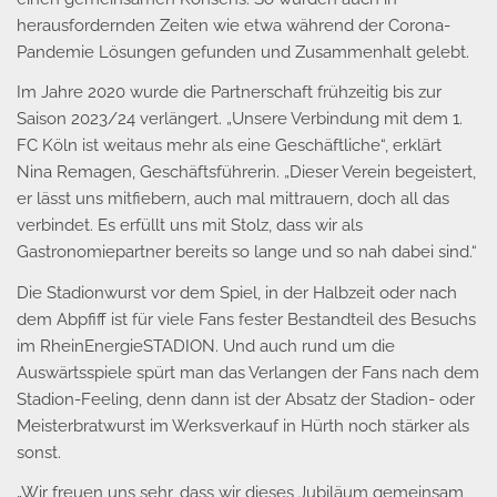
herausfordernden Zeiten wie etwa während der Corona-
Pandemie Lösungen gefunden und Zusammenhalt gelebt.
Im Jahre 2020 wurde die Partnerschaft frühzeitig bis zur
Saison 2023/24 verlängert. „Unsere Verbindung mit dem 1.
FC Köln ist weitaus mehr als eine Geschäftliche“, erklärt
Nina Remagen, Geschäftsführerin. „Dieser Verein begeistert,
er lässt uns mitfiebern, auch mal mittrauern, doch all das
verbindet. Es erfüllt uns mit Stolz, dass wir als
Gastronomiepartner bereits so lange und so nah dabei sind.“
Die Stadionwurst vor dem Spiel, in der Halbzeit oder nach
dem Abpfiff ist für viele Fans fester Bestandteil des Besuchs
im RheinEnergieSTADION. Und auch rund um die
Auswärtsspiele spürt man das Verlangen der Fans nach dem
Stadion-Feeling, denn dann ist der Absatz der Stadion- oder
Meisterbratwurst im Werksverkauf in Hürth noch stärker als
sonst.
„Wir freuen uns sehr, dass wir dieses Jubiläum gemeinsam