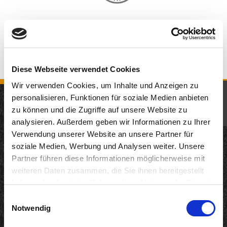
Diese Webseite verwendet Cookies
Wir verwenden Cookies, um Inhalte und Anzeigen zu
KOMM IN UNSER TEAM
personalisieren, Funktionen für soziale Medien anbieten
zu können und die Zugriffe auf unsere Website zu
JETZT BEWERBEN
analysieren. Außerdem geben wir Informationen zu Ihrer
Neuigkeiten
Verwendung unserer Website an unsere Partner für
12.05.2026
soziale Medien, Werbung und Analysen weiter. Unsere
200 Jahre KD: Remagen und KD starten gemeinsame
Partner führen diese Informationen möglicherweise mit
Genuss-Kooperation auf dem Rhein
weiteren Daten zusammen, die Sie ihnen bereitgestellt
haben oder die sie im Rahmen Ihrer Nutzung der Dienste
22.04.2026
gesammelt haben. Sie geben Einwilligung zu unseren
Langfristig Qualität unter Beweis gestellt
Einwilligungsauswahl
Cookies, wenn Sie unsere Webseite weiterhin nutzen.
Notwendig
18.03.2026
DANKE. INTERNORGA 2026