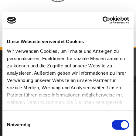
Diese Webseite verwendet Cookies
Wir verwenden Cookies, um Inhalte und Anzeigen zu
KOMM IN UNSER TEAM
personalisieren, Funktionen für soziale Medien anbieten
zu können und die Zugriffe auf unsere Website zu
JETZT BEWERBEN
analysieren. Außerdem geben wir Informationen zu Ihrer
Neuigkeiten
Verwendung unserer Website an unsere Partner für
12.05.2026
soziale Medien, Werbung und Analysen weiter. Unsere
200 Jahre KD: Remagen und KD starten gemeinsame
Partner führen diese Informationen möglicherweise mit
Genuss-Kooperation auf dem Rhein
weiteren Daten zusammen, die Sie ihnen bereitgestellt
haben oder die sie im Rahmen Ihrer Nutzung der Dienste
22.04.2026
gesammelt haben. Sie geben Einwilligung zu unseren
Langfristig Qualität unter Beweis gestellt
Einwilligungsauswahl
Cookies, wenn Sie unsere Webseite weiterhin nutzen.
Notwendig
18.03.2026
DANKE. INTERNORGA 2026