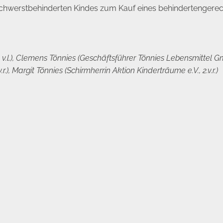
 schwerstbehinderten Kindes zum Kauf eines behindertenger
v.l.), Clemens Tönnies (Geschäftsführer Tönnies Lebensmittel G
), Margit Tönnies (Schirmherrin Aktion Kinderträume e.V., 2.v.r.)