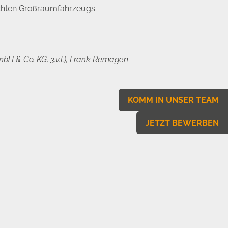
echten Großraumfahrzeugs.
mbH & Co. KG, 3.v.l.), Frank Remagen
KOMM IN UNSER TEAM
JETZT BEWERBEN