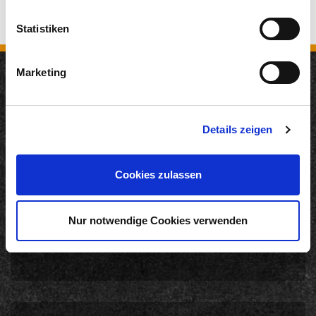
Statistiken
Marketing
Neuigkeiten
Details zeigen
12.05.2026
200 Jahre KD: Remagen und KD starten gemeinsame
Genuss-Kooperation auf dem Rhein
Cookies zulassen
22.04.2026
Langfristig Qualität unter Beweis gestellt
Nur notwendige Cookies verwenden
18.03.2026
DANKE. INTERNORGA 2026