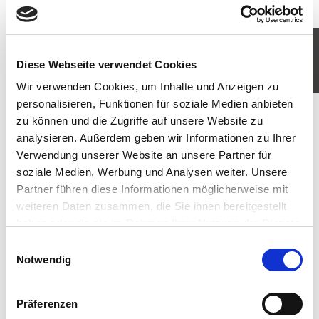
KOMM IN UNSER TEAM
Diese Webseite verwendet Cookies
JETZT BEWERBEN
Wir verwenden Cookies, um Inhalte und Anzeigen zu
personalisieren, Funktionen für soziale Medien anbieten
zu können und die Zugriffe auf unsere Website zu
analysieren. Außerdem geben wir Informationen zu Ihrer
Verwendung unserer Website an unsere Partner für
soziale Medien, Werbung und Analysen weiter. Unsere
Partner führen diese Informationen möglicherweise mit
weiteren Daten zusammen, die Sie ihnen bereitgestellt
haben oder die sie im Rahmen Ihrer Nutzung der Dienste
gesammelt haben. Sie geben Einwilligung zu unseren
Einwilligungsauswahl
Cookies, wenn Sie unsere Webseite weiterhin nutzen.
Notwendig
Präferenzen