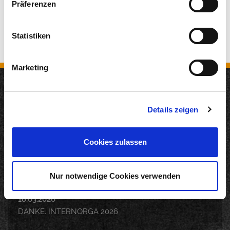
Präferenzen
Statistiken
Marketing
Neuigkeiten
Details zeigen
12.05.2026
200 Jahre KD: Remagen und KD starten gemeinsame
Cookies zulassen
Genuss-Kooperation auf dem Rhein
22.04.2026
Nur notwendige Cookies verwenden
Langfristig Qualität unter Beweis gestellt
18.03.2026
DANKE. INTERNORGA 2026