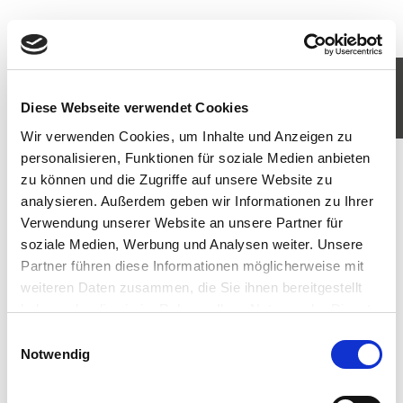
KOMM IN UNSER TEAM
Diese Webseite verwendet Cookies
JETZT BEWERBEN
Wir verwenden Cookies, um Inhalte und Anzeigen zu
personalisieren, Funktionen für soziale Medien anbieten
zu können und die Zugriffe auf unsere Website zu
analysieren. Außerdem geben wir Informationen zu Ihrer
Verwendung unserer Website an unsere Partner für
soziale Medien, Werbung und Analysen weiter. Unsere
Partner führen diese Informationen möglicherweise mit
weiteren Daten zusammen, die Sie ihnen bereitgestellt
haben oder die sie im Rahmen Ihrer Nutzung der Dienste
gesammelt haben. Sie geben Einwilligung zu unseren
Einwilligungsauswahl
Cookies, wenn Sie unsere Webseite weiterhin nutzen.
Notwendig