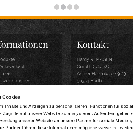
formationen
Kontakt
rodukte
Hardy REMAGEN
erksverkauf
GmbH & Co. KG
rriere
An der Hasenkaule 9-13
uszeichnungen
50354 Hürth
roduktbroschüre
Tel.: 0 22 33 / 9 74 04-0
ubereitungsempfehlung
info@hardy-remagen.com
t Cookies
nline-Shop
 Inhalte und Anzeigen zu personalisieren, Funktionen für sozia
e Zugriffe auf unsere Website zu analysieren. Außerdem geben w
WERKSVERKAUF
rwendung unserer Website an unsere Partner für soziale Medien
Montag-Freitag 9-18 Uhr
re Partner führen diese Informationen möglicherweise mit weite
Samstag 8-14 Uhr