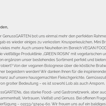
nden,
Der GenussGARTEN bot uns einmal mehr den perfekten Rahme
b es wieder einiges zu verkosten: Knusperkeulchen, Mini Brau
ieles mehr. Auch unsere Neuheiten im Bereich VEGAN FOOD dur
e vielfältige Produktlinie „GREEN ROSIN“ mit vegetarischen 
n ergänzen unser bestehendes Sortiment perfekt und bieten i
iert? Von der veganen Bolognese über die köstliche Bratwurs
er begeistern werden! Wir danken Ihnen für die inspirierende
onanz auf unsere hausgemachten Fleischgerichte, Gemüsezub
 von großer Bedeutung – es ist sowohl Lob als auch Ansporn, 
ssGARTENs, das starke Food- und Gastronetzwerk, aber auch 
menhalt, Vertrauen, Vielfalt und Genuss. Bei offenen Frage
erfügung – 02233/97404-60. Wir freuen uns auf ein baldige