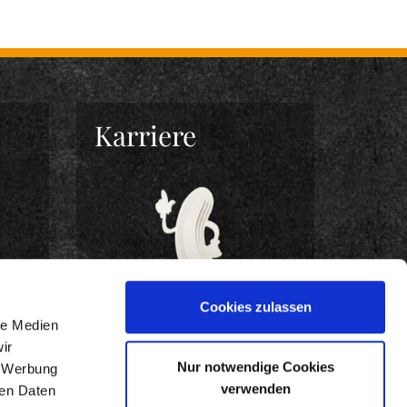
Karriere
Cookies zulassen
le Medien
ir
Nur notwendige Cookies
, Werbung
BEWIRB DICH JETZT!
verwenden
ren Daten