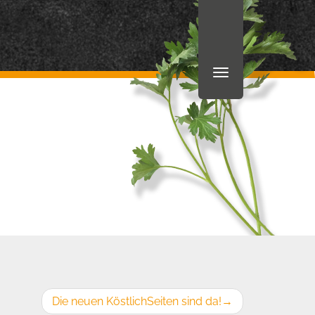
Die neuen KöstlichSeiten sind da!
→