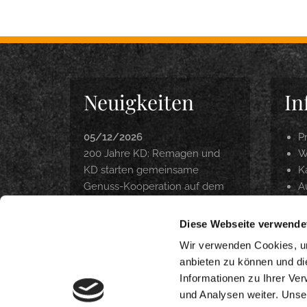
Neuigkeiten
In
05/12/2026
P
200 Jahre KD: Remagen und
W
KD starten gemeinsame
Ka
Genuss-Kooperation auf dem
A
Rhein
P
Z
Diese Webseite verwende
04/22/2026
O
Langfristig Qualität unter
Wir verwenden Cookies, um
Beweis gestellt
anbieten zu können und di
Informationen zu Ihrer Ve
03/18/2026
und Analysen weiter. Unse
DANKE. INTERNORGA 2026