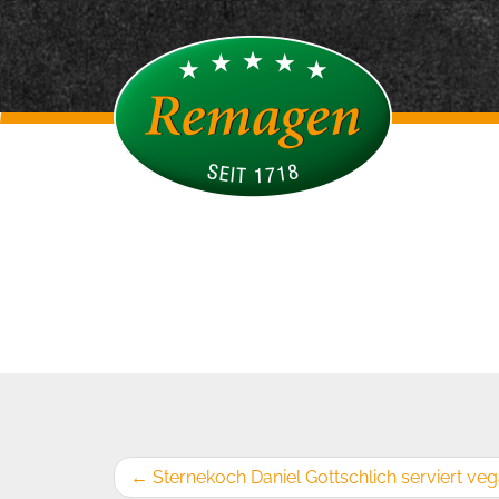
←
Sternekoch Daniel Gottschlich serviert v