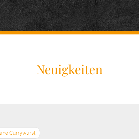
Neuigkeiten
egane Currywurst