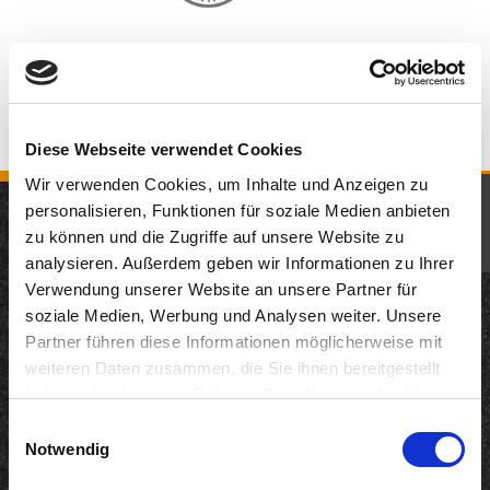
Diese Webseite verwendet Cookies
Wir verwenden Cookies, um Inhalte und Anzeigen zu
KOMM IN UNSER TEAM
personalisieren, Funktionen für soziale Medien anbieten
zu können und die Zugriffe auf unsere Website zu
JETZT BEWERBEN
analysieren. Außerdem geben wir Informationen zu Ihrer
Neuigkeiten
Verwendung unserer Website an unsere Partner für
12.05.2026
soziale Medien, Werbung und Analysen weiter. Unsere
200 Jahre KD: Remagen und KD starten gemeinsame
Partner führen diese Informationen möglicherweise mit
Genuss-Kooperation auf dem Rhein
weiteren Daten zusammen, die Sie ihnen bereitgestellt
haben oder die sie im Rahmen Ihrer Nutzung der Dienste
22.04.2026
gesammelt haben. Sie geben Einwilligung zu unseren
Langfristig Qualität unter Beweis gestellt
Einwilligungsauswahl
Cookies, wenn Sie unsere Webseite weiterhin nutzen.
Notwendig
18.03.2026
DANKE. INTERNORGA 2026