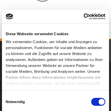
Diese Webseite verwendet Cookies
Wir verwenden Cookies, um Inhalte und Anzeigen zu
KOMM IN UNSER TEAM
personalisieren, Funktionen für soziale Medien anbieten
zu können und die Zugriffe auf unsere Website zu
JETZT BEWERBEN
analysieren. Außerdem geben wir Informationen zu Ihrer
Neuigkeiten
Verwendung unserer Website an unsere Partner für
12.05.2026
soziale Medien, Werbung und Analysen weiter. Unsere
200 Jahre KD: Remagen und KD starten gemeinsame
Partner führen diese Informationen möglicherweise mit
Genuss-Kooperation auf dem Rhein
weiteren Daten zusammen, die Sie ihnen bereitgestellt
haben oder die sie im Rahmen Ihrer Nutzung der Dienste
22.04.2026
gesammelt haben. Sie geben Einwilligung zu unseren
Langfristig Qualität unter Beweis gestellt
Einwilligungsauswahl
Cookies, wenn Sie unsere Webseite weiterhin nutzen.
Notwendig
18.03.2026
DANKE. INTERNORGA 2026