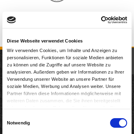
Diese Webseite verwendet Cookies
Wir verwenden Cookies, um Inhalte und Anzeigen zu
KOMM IN UNSER TEAM
personalisieren, Funktionen für soziale Medien anbieten
zu können und die Zugriffe auf unsere Website zu
JETZT BEWERBEN
analysieren. Außerdem geben wir Informationen zu Ihrer
Neuigkeiten
Verwendung unserer Website an unsere Partner für
12.05.2026
soziale Medien, Werbung und Analysen weiter. Unsere
200 Jahre KD: Remagen und KD starten gemeinsame
Partner führen diese Informationen möglicherweise mit
Genuss-Kooperation auf dem Rhein
weiteren Daten zusammen, die Sie ihnen bereitgestellt
haben oder die sie im Rahmen Ihrer Nutzung der Dienste
22.04.2026
gesammelt haben. Sie geben Einwilligung zu unseren
Langfristig Qualität unter Beweis gestellt
Einwilligungsauswahl
Cookies, wenn Sie unsere Webseite weiterhin nutzen.
Notwendig
18.03.2026
DANKE. INTERNORGA 2026