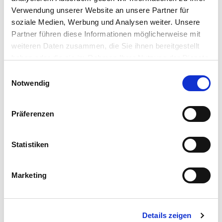
Verwendung unserer Website an unsere Partner für
soziale Medien, Werbung und Analysen weiter. Unsere
Partner führen diese Informationen möglicherweise mit
weiteren Daten zusammen, die Sie ihnen bereitgestellt
haben oder die sie im Rahmen Ihrer Nutzung der Dienste
gesammelt haben. Sie geben Einwilligung zu unseren
Einwilligungsauswahl
Cookies, wenn Sie unsere Webseite weiterhin nutzen.
Notwendig
Präferenzen
Statistiken
Marketing
Details zeigen