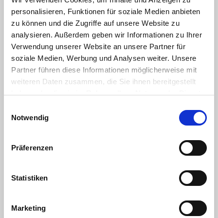
personalisieren, Funktionen für soziale Medien anbieten
zu können und die Zugriffe auf unsere Website zu
analysieren. Außerdem geben wir Informationen zu Ihrer
Verwendung unserer Website an unsere Partner für
soziale Medien, Werbung und Analysen weiter. Unsere
Partner führen diese Informationen möglicherweise mit
weiteren Daten zusammen, die Sie ihnen bereitgestellt
haben oder die sie im Rahmen Ihrer Nutzung der Dienste
gesammelt haben. Sie geben Einwilligung zu unseren
Einwilligungsauswahl
Cookies, wenn Sie unsere Webseite weiterhin nutzen.
Vegane Vielfalt auch auf dem Grill
Notwendig
10.06.2022
Präferenzen
Grillen kann so abwechslungsreich sein. Längst bieten
wir spannende Alternativen zu den beliebten
Statistiken
Klassikern rund um Würstchen und Steaks. Auch bei...
Weiterlesen
Marketing