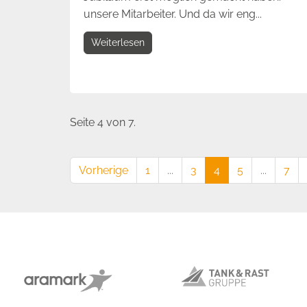
unsere Mitarbeiter. Und da wir eng...
Weiterlesen
Seite 4 von 7.
Vorherige
1
...
3
4
5
...
7