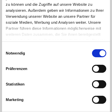
zu können und die Zugriffe auf unsere Website zu
analysieren. Außerdem geben wir Informationen zu Ihrer
Verwendung unserer Website an unsere Partner für
soziale Medien, Werbung und Analysen weiter. Unsere
Partner führen diese Informationen möglicherweise mit
weiteren Daten zusammen, die Sie ihnen bereitgestellt
haben oder die sie im Rahmen Ihrer Nutzung der Dienste
gesammelt haben. Sie geben Einwilligung zu unseren
Einwilligungsauswahl
Cookies, wenn Sie unsere Webseite weiterhin nutzen.
Notwendig
Wir sagen DANKE!
Präferenzen
04.04.2020
„Wir kochen für unsere Kölner Helden, die in dieser
Statistiken
schwierigen Zeit für die medizinische Betreuung und
Pflege der Bürger da sind,“ das steckt hinter...
Marketing
Weiterlesen