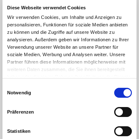
Diese Webseite verwendet Cookies
Wir verwenden Cookies, um Inhalte und Anzeigen zu
personalisieren, Funktionen für soziale Medien anbieten
Euro für die FC-Stiftung
zu können und die Zugriffe auf unsere Website zu
analysieren. Außerdem geben wir Informationen zu Ihrer
11.10.2011
Verwendung unserer Website an unsere Partner für
soziale Medien, Werbung und Analysen weiter. Unsere
Im September ging es am Geißbockheim, dem
Partner führen diese Informationen möglicherweise mit
Clubhaus des 1. FC Köln, wortwörtlich um die Wurst:
weiteren Daten zusammen, die Sie ihnen bereitgestellt
Das Unternehmen Remagen, als langjähriger FC-
haben oder die sie im Rahmen Ihrer Nutzung der Dienste
Partner,...
gesammelt haben. Sie geben Einwilligung zu unseren
Einwilligungsauswahl
Cookies, wenn Sie unsere Webseite weiterhin nutzen.
Notwendig
Weiterlesen
Präferenzen
Statistiken