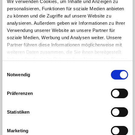
Wir verwenden Cookies, um Inhalte und Anzeigen zu
personalisieren, Funktionen für soziale Medien anbieten
zu können und die Zugriffe auf unsere Website zu
analysieren. Außerdem geben wir Informationen zu Ihrer
Verwendung unserer Website an unsere Partner für
soziale Medien, Werbung und Analysen weiter. Unsere
Partner führen diese Informationen möglicherweise mit
weiteren Daten zusammen, die Sie ihnen bereitgestellt
haben oder die sie im Rahmen Ihrer Nutzung der Dienste
gesammelt haben. Sie geben Einwilligung zu unseren
Einwilligungsauswahl
Cookies, wenn Sie unsere Webseite weiterhin nutzen.
Notwendig
Präferenzen
Remagen auf dem Weihnachtsmarkt am
Kölner Dom
Statistiken
21.11.2018
Marketing