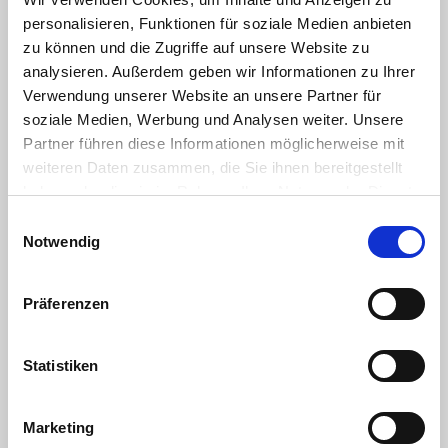
personalisieren, Funktionen für soziale Medien anbieten
zu können und die Zugriffe auf unsere Website zu
analysieren. Außerdem geben wir Informationen zu Ihrer
Verwendung unserer Website an unsere Partner für
soziale Medien, Werbung und Analysen weiter. Unsere
Partner führen diese Informationen möglicherweise mit
weiteren Daten zusammen, die Sie ihnen bereitgestellt
haben oder die sie im Rahmen Ihrer Nutzung der Dienste
gesammelt haben. Sie geben Einwilligung zu unseren
Einwilligungsauswahl
Cookies, wenn Sie unsere Webseite weiterhin nutzen.
Vegane Vielfalt auch auf dem Grill
Notwendig
10.06.2022
Präferenzen
Grillen kann so abwechslungsreich sein. Längst bieten
wir spannende Alternativen zu den beliebten
Statistiken
Klassikern rund um Würstchen und Steaks. Auch bei...
Weiterlesen
Marketing