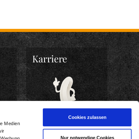
Karriere
Cookies zulassen
le Medien
ir
Nur notwendige Cookies
, Werbung