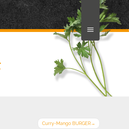
g
Curry-Mango BURGER
→