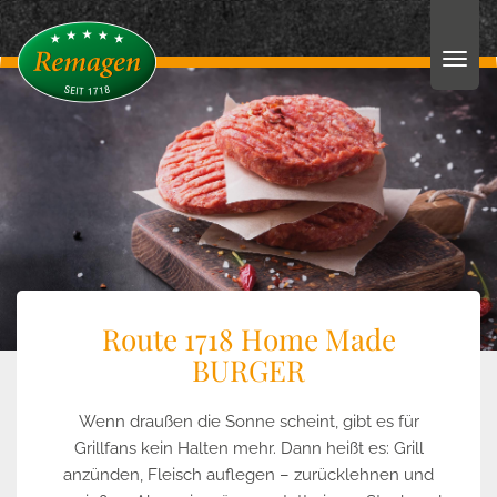
Route 1718 Home Made
BURGER
Wenn draußen die Sonne scheint, gibt es für
Grillfans kein Halten mehr. Dann heißt es: Grill
anzünden, Fleisch auflegen – zurücklehnen und