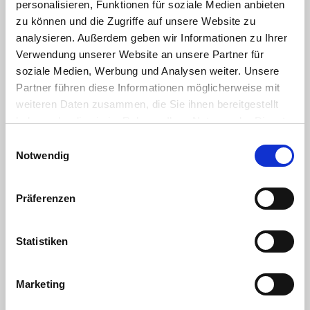
personalisieren, Funktionen für soziale Medien anbieten
zu können und die Zugriffe auf unsere Website zu
analysieren. Außerdem geben wir Informationen zu Ihrer
Verwendung unserer Website an unsere Partner für
soziale Medien, Werbung und Analysen weiter. Unsere
Partner führen diese Informationen möglicherweise mit
Internorga 2024 - GenussGARTEN -
weiteren Daten zusammen, die Sie ihnen bereitgestellt
haben oder die sie im Rahmen Ihrer Nutzung der Dienste
Remagen sagt DANKE!
gesammelt haben. Sie geben Einwilligung zu unseren
Einwilligungsauswahl
Cookies, wenn Sie unsere Webseite weiterhin nutzen.
Notwendig
13.03.2024
Liebe Geschäftspartner & Freunde,
liebe Kunden,
Präferenzen
der GenussGARTEN auf der INTERNORGA 2024
beweist jedes Jahr aufs Neue seine Qualitäten als
Statistiken
echte...
Marketing
Weiterlesen