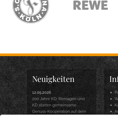
Neuigkeiten
In
12.05.2026
P
200 Jahre KD: Remagen und
W
KD starten gemeinsame
Ka
Genuss-Kooperation auf dem
A
Rhein
P