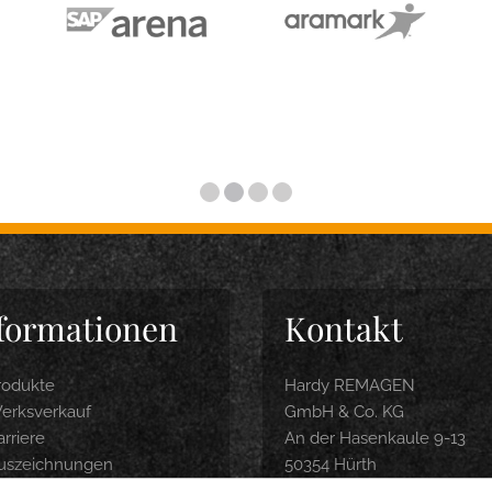
formationen
Kontakt
rodukte
Hardy REMAGEN
erksverkauf
GmbH & Co. KG
rriere
An der Hasenkaule 9-13
uszeichnungen
50354 Hürth
roduktbroschüre
Tel.: 0 22 33 / 9 74 04-0