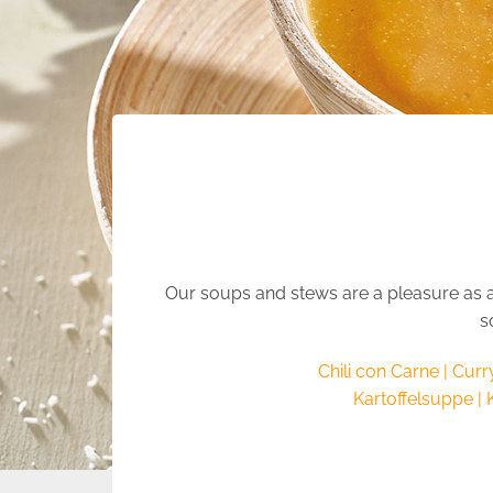
Our soups and stews are a pleasure as a s
s
Chili con Carne | Cu
Kartoffelsuppe |