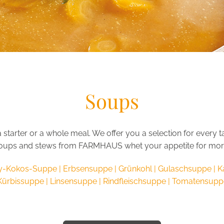
Soups
tarter or a whole meal. We offer you a selection for every ta
oups and stews from FARMHAUS whet your appetite for mor
rry-Kokos-Suppe | Erbsensuppe | Grünkohl | Gulaschsuppe |
 Kürbissuppe | Linsensuppe | Rindfleischsuppe | Tomatensupp