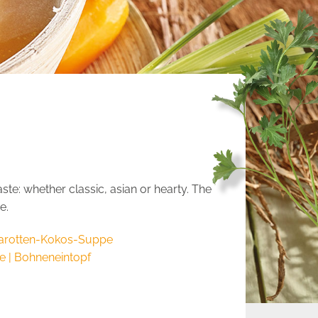
ste: whether classic, asian or hearty. The
e.
 Karotten-Kokos-Suppe
e | Bohneneintopf