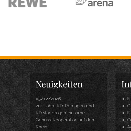
Neuigkeiten
In
05/12/2026
F
200 Jahre KD: Remagen und
O
KD starten gemeinsame
F
Genuss-Kooperation auf dem
C
Rhein
A