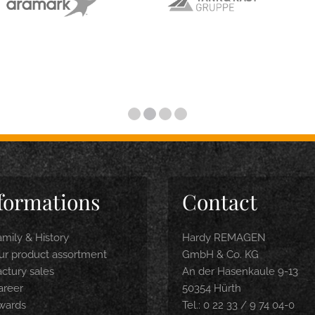
formations
Contact
amily & History
Hardy REMAGEN
ur product assortment
GmbH & Co. KG
actury sales
An der Hasenkaule 9-13
areer
50354 Hürth
wards
Tel.: 0 22 33 / 9 74 04-0