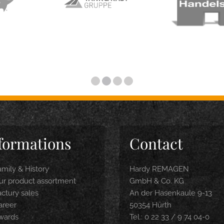
formations
Contact
amily & History
Hardy REMAGEN
ur product assortment
GmbH & Co. KG
actury sales
An der Hasenkaule 9-13
areer
50354 Hürth
wards
Tel.: 0 22 33 / 9 74 04-0