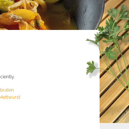
iently.
rbraten
 Mettwurst