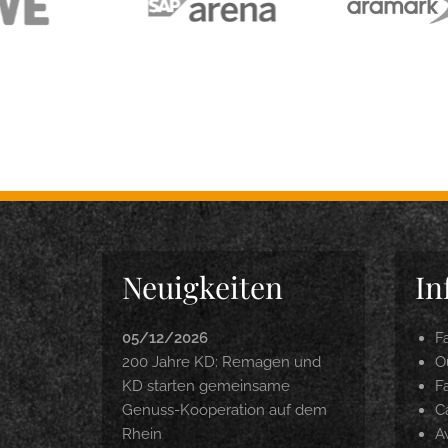
Neuigkeiten
In
05/12/2026
F
200 Jahre KD: Remagen und
O
KD starten gemeinsame
F
Genuss-Kooperation auf dem
C
Rhein
A