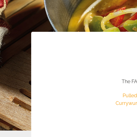
The FA
Pulled
Currywurs