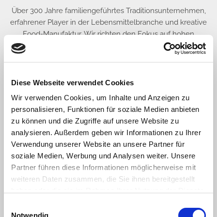
Über 300 Jahre familiengeführtes Traditionsunternehmen,
erfahrener Player in der Lebensmittelbranche und kreative
Food-Manufaktur. Wir richten den Fokus auf hohen
Qualitätsanspruch, Know-How, Mut, Weitblick und besten
Service. An unserem Stammsitz in Hürth bilden mehr als
200 Mitarbeiter unser starkes Team, das Herzstück unseres
Unternehmens.
Diese Webseite verwendet Cookies
Wir verwenden Cookies, um Inhalte und Anzeigen zu
Deine Zukunft bei uns.
personalisieren, Funktionen für soziale Medien anbieten
zu können und die Zugriffe auf unsere Website zu
* Sicherer Arbeitsplatz mit viel Entwicklungsmöglichkeiten &
analysieren. Außerdem geben wir Informationen zu Ihrer
persönlichen Engagement
Verwendung unserer Website an unsere Partner für
* Starker Zusammenhalt & Teamspirit
soziale Medien, Werbung und Analysen weiter. Unsere
* Events & Spaß auch abseits des Arbeitsplatzes
Partner führen diese Informationen möglicherweise mit
* Einbringen von Kreativität & Persönlichkeit
weiteren Daten zusammen, die Sie ihnen bereitgestellt
* Bonusprogramm
haben oder die sie im Rahmen Ihrer Nutzung der Dienste
* Job-Rad
gesammelt haben. Sie geben Einwilligung zu unseren
* Personalrabatt
Einwilligungsauswahl
Cookies, wenn Sie unsere Webseite weiterhin nutzen.
Notwendig