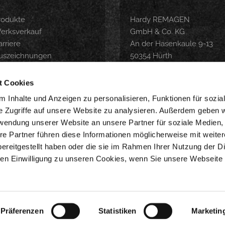
rodukte
Hardy REMAGEN
erksverkauf
GmbH & Co. KG
rriere
An der Hasenkaule 9-13
uszeichnungen
50354 Hürth
roduktbroschüre
Tel.: 0 22 33 / 9 74 04-0
ubereitungsempfehlung
info@hardy-remagen.com
t Cookies
nline-Shop
 Inhalte und Anzeigen zu personalisieren, Funktionen für sozia
e Zugriffe auf unsere Website zu analysieren. Außerdem geben w
WERKSVERKAUF
rwendung unserer Website an unsere Partner für soziale Medien
Montag-Freitag 9-18 Uhr
re Partner führen diese Informationen möglicherweise mit weite
Samstag 8-14 Uhr
ereitgestellt haben oder die sie im Rahmen Ihrer Nutzung der D
n Einwilligung zu unseren Cookies, wenn Sie unsere Webseite 
Präferenzen
Statistiken
Marketin