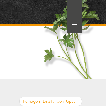
Remagen Flönz für den Papst
→