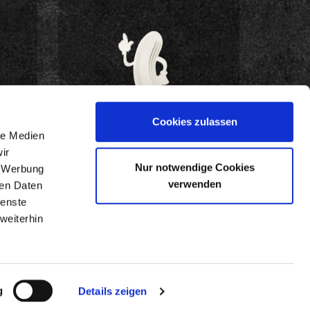
Cookies zulassen
le Medien
ir
Nur notwendige Cookies
, Werbung
BEWIRB DICH JETZT!
verwenden
ren Daten
ienste
weiterhin
g
Details zeigen