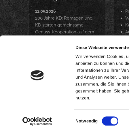
12.05.2026
P
200 Jahre KD: Remagen und
W
KD starten gemeinsame
Ka
Genuss-Kooperation auf dem
A
Rhein
P
Z
Diese Webseite verwende
22.04.2026
O
Langfristig Qualität unter
Wir verwenden Cookies, um
Beweis gestellt
anbieten zu können und di
Informationen zu Ihrer Ve
18.03.2026
und Analysen weiter. Unse
DANKE. INTERNORGA 2026
zusammen, die Sie ihnen b
gesammelt haben. Sie gebe
nutzen.
Einwilligungsauswahl
Notwendig
© 2026 |
Impressum
|
Datenschutzerklärung