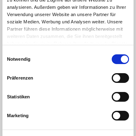
analysieren. Außerdem geben wir Informationen zu Ihrer
Verwendung unserer Website an unsere Partner für
soziale Medien, Werbung und Analysen weiter. Unsere
Feinkostsalate
Partner führen diese Informationen möglicherweise mit
weiteren Daten zusammen, die Sie ihnen bereitgestellt
haben oder die sie im Rahmen Ihrer Nutzung der Dienste
gesammelt haben. Sie geben Einwilligung zu unseren
Einwilligungsauswahl
Cookies, wenn Sie unsere Webseite weiterhin nutzen.
Notwendig
Präferenzen
Statistiken
Marketing