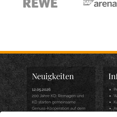
Neuigkeiten
In
12.05.2026
P
200 Jahre KD: Remagen und
W
KD starten gemeinsame
Ka
Genuss-Kooperation auf dem
A
Rhein
P