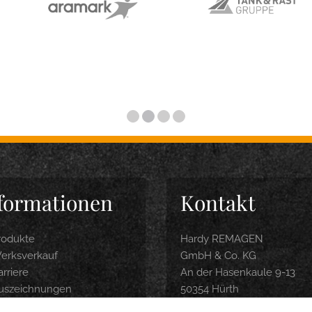
formationen
Kontakt
rodukte
Hardy REMAGEN
erksverkauf
GmbH & Co. KG
rriere
An der Hasenkaule 9-13
uszeichnungen
50354 Hürth
roduktbroschüre
Tel.: 0 22 33 / 9 74 04-0