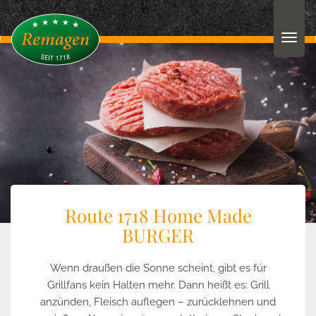
Route 1718 Home Made
BURGER
Wenn draußen die Sonne scheint, gibt es für
Grillfans kein Halten mehr. Dann heißt es: Grill
anzünden, Fleisch auflegen – zurücklehnen und