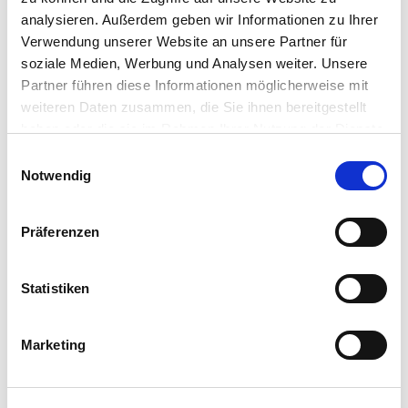
analysieren. Außerdem geben wir Informationen zu Ihrer
Verwendung unserer Website an unsere Partner für
soziale Medien, Werbung und Analysen weiter. Unsere
Partner führen diese Informationen möglicherweise mit
weiteren Daten zusammen, die Sie ihnen bereitgestellt
haben oder die sie im Rahmen Ihrer Nutzung der Dienste
gesammelt haben. Sie geben Einwilligung zu unseren
Einwilligungsauswahl
Cookies, wenn Sie unsere Webseite weiterhin nutzen.
Notwendig
Präferenzen
Statistiken
Marketing