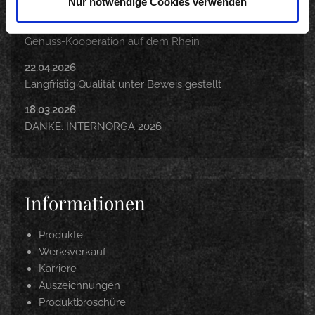
Nur notwendige Cookies verwenden
12.05.2026
200 Jahre KD: Remagen und KD starten gemeinsame
Genuss-Kooperation auf dem Rhein
22.04.2026
Langfristig Qualität unter Beweis gestellt
18.03.2026
DANKE. INTERNORGA 2026
Informationen
Produkte
Werksverkauf
Karriere
Auszeichnungen
Produktbroschüre