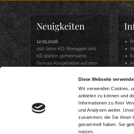
Neuigkeiten
In
12.05.2026
P
200 Jahre KD: Remagen und
W
KD starten gemeinsame
Ka
Genuss-Kooperation auf dem
A
Rhein
P
Z
Diese Webseite verwende
22.04.2026
O
Langfristig Qualität unter
Wir verwenden Cookies, um
Beweis gestellt
anbieten zu können und di
Informationen zu Ihrer Ve
18.03.2026
und Analysen weiter. Unse
DANKE. INTERNORGA 2026
zusammen, die Sie ihnen b
gesammelt haben. Sie gebe
nutzen.