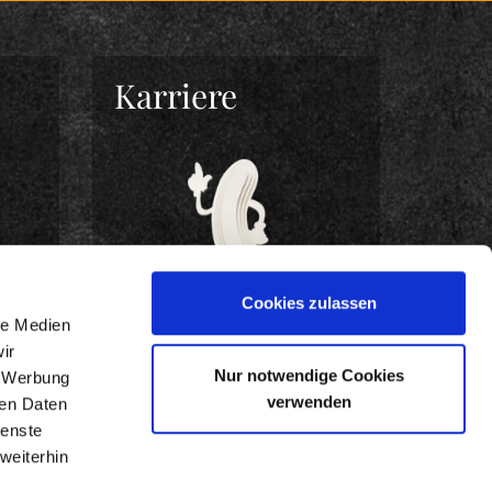
Karriere
Cookies zulassen
le Medien
ir
Nur notwendige Cookies
, Werbung
BEWIRB DICH JETZT!
verwenden
ren Daten
ienste
weiterhin