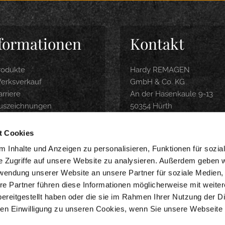
formationen
Kontakt
rodukte
Hardy REMAGEN
erksverkauf
GmbH & Co. KG
rriere
An der Hasenkaule 9-13
uszeichnungen
50354 Hürth
roduktbroschüre
Tel.: 0 22 33 / 9 74 04-0
ubereitungsempfehlung
info@hardy-remagen.com
t Cookies
nline-Shop
 Inhalte und Anzeigen zu personalisieren, Funktionen für sozia
e Zugriffe auf unsere Website zu analysieren. Außerdem geben w
WERKSVERKAUF
rwendung unserer Website an unsere Partner für soziale Medien
Montag-Freitag 9-18 Uhr
re Partner führen diese Informationen möglicherweise mit weite
Samstag 8-14 Uhr
ereitgestellt haben oder die sie im Rahmen Ihrer Nutzung der D
n Einwilligung zu unseren Cookies, wenn Sie unsere Webseite 