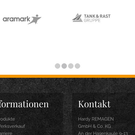
formationen
Kontakt
rodukte
Hardy REMAGEN
erksverkauf
GmbH & Co. KG
rriere
An der Hasenkaule 9-13