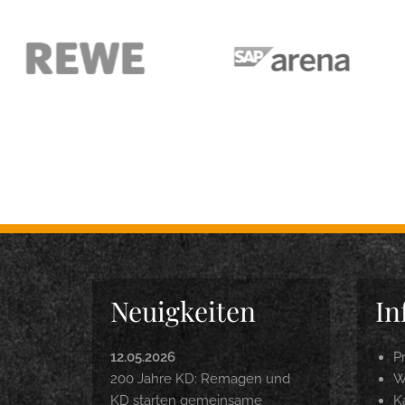
Neuigkeiten
In
12.05.2026
P
200 Jahre KD: Remagen und
W
KD starten gemeinsame
Ka