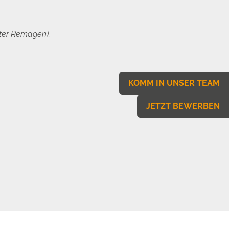
ter Remagen).
KOMM IN UNSER TEAM
JETZT BEWERBEN