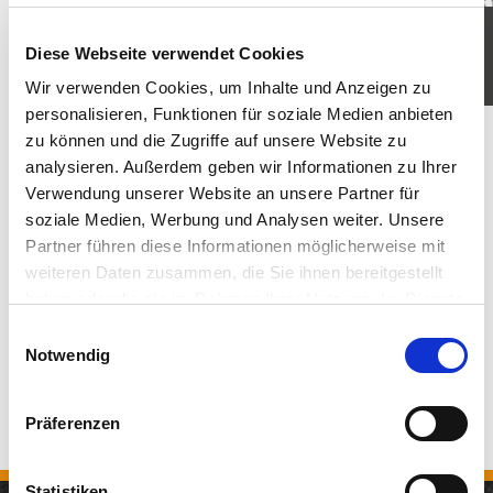
KOMM IN UNSER TEAM
Diese Webseite verwendet Cookies
JETZT BEWERBEN
Wir verwenden Cookies, um Inhalte und Anzeigen zu
personalisieren, Funktionen für soziale Medien anbieten
zu können und die Zugriffe auf unsere Website zu
analysieren. Außerdem geben wir Informationen zu Ihrer
Verwendung unserer Website an unsere Partner für
soziale Medien, Werbung und Analysen weiter. Unsere
Partner führen diese Informationen möglicherweise mit
weiteren Daten zusammen, die Sie ihnen bereitgestellt
haben oder die sie im Rahmen Ihrer Nutzung der Dienste
gesammelt haben. Sie geben Einwilligung zu unseren
Einwilligungsauswahl
Cookies, wenn Sie unsere Webseite weiterhin nutzen.
Notwendig
Präferenzen
Statistiken