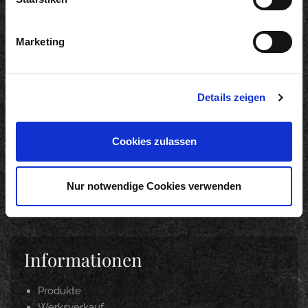
Marketing
Neuigkeiten
12.05.2026
200 Jahre KD: Remagen und KD starten gemeinsame
Details zeigen
Genuss-Kooperation auf dem Rhein
22.04.2026
Cookies zulassen
Langfristig Qualität unter Beweis gestellt
18.03.2026
DANKE. INTERNORGA 2026
Nur notwendige Cookies verwenden
Informationen
Produkte
Werksverkauf