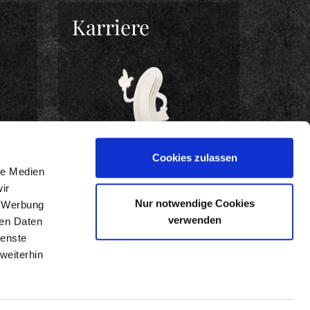
Karriere
Cookies zulassen
le Medien
ir
Nur notwendige Cookies
, Werbung
BEWIRB DICH JETZT!
verwenden
ren Daten
ienste
weiterhin