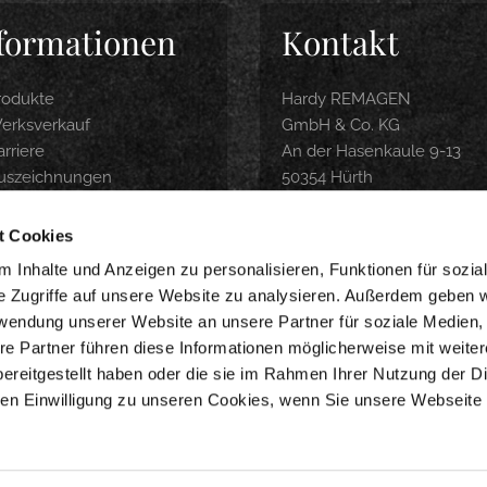
formationen
Kontakt
rodukte
Hardy REMAGEN
erksverkauf
GmbH & Co. KG
rriere
An der Hasenkaule 9-13
uszeichnungen
50354 Hürth
roduktbroschüre
Tel.: 0 22 33 / 9 74 04-0
ubereitungsempfehlung
info@hardy-remagen.com
t Cookies
nline-Shop
 Inhalte und Anzeigen zu personalisieren, Funktionen für sozia
e Zugriffe auf unsere Website zu analysieren. Außerdem geben w
WERKSVERKAUF
rwendung unserer Website an unsere Partner für soziale Medien
Montag-Freitag 9-18 Uhr
re Partner führen diese Informationen möglicherweise mit weite
Samstag 8-14 Uhr
ereitgestellt haben oder die sie im Rahmen Ihrer Nutzung der D
n Einwilligung zu unseren Cookies, wenn Sie unsere Webseite 