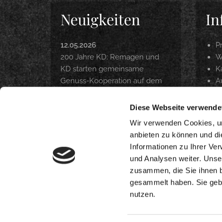
Neuigkeiten
In
12.05.2026
P
200 Jahre KD: Remagen und
W
KD starten gemeinsame
Ka
Genuss-Kooperation auf dem
A
Rhein
P
Z
Diese Webseite verwende
22.04.2026
O
Langfristig Qualität unter
Wir verwenden Cookies, um
Beweis gestellt
anbieten zu können und di
Informationen zu Ihrer Ve
18.03.2026
und Analysen weiter. Unse
DANKE. INTERNORGA 2026
zusammen, die Sie ihnen b
gesammelt haben. Sie gebe
nutzen.