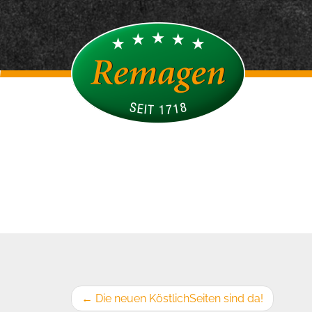
←
Die neuen KöstlichSeiten sind da!