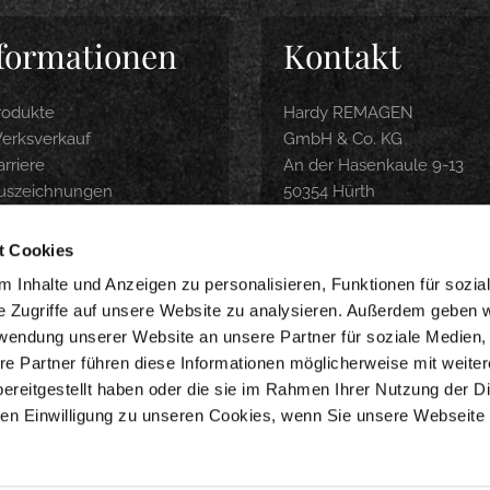
formationen
Kontakt
rodukte
Hardy REMAGEN
erksverkauf
GmbH & Co. KG
rriere
An der Hasenkaule 9-13
uszeichnungen
50354 Hürth
roduktbroschüre
Tel.: 0 22 33 / 9 74 04-0
ubereitungsempfehlung
info@hardy-remagen.com
t Cookies
nline-Shop
 Inhalte und Anzeigen zu personalisieren, Funktionen für sozia
e Zugriffe auf unsere Website zu analysieren. Außerdem geben w
WERKSVERKAUF
rwendung unserer Website an unsere Partner für soziale Medien
Montag-Freitag 9-18 Uhr
re Partner führen diese Informationen möglicherweise mit weite
Samstag 8-14 Uhr
ereitgestellt haben oder die sie im Rahmen Ihrer Nutzung der D
n Einwilligung zu unseren Cookies, wenn Sie unsere Webseite 