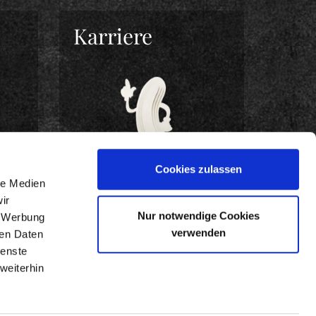
Karriere
Cookies zulassen
le Medien
ir
Nur notwendige Cookies
, Werbung
BEWIRB DICH JETZT!
verwenden
ren Daten
ienste
weiterhin