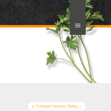
3. Cologne Genuss Derby
→