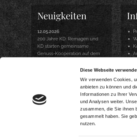
Neuigkeiten
In
12.05.2026
P
200 Jahre KD: Remagen und
W
KD starten gemeinsame
Ka
Genuss-Kooperation auf dem
A
Rhein
P
Z
Diese Webseite verwende
22.04.2026
O
Langfristig Qualität unter
Wir verwenden Cookies, um
Beweis gestellt
anbieten zu können und di
Informationen zu Ihrer Ve
18.03.2026
und Analysen weiter. Unse
DANKE. INTERNORGA 2026
zusammen, die Sie ihnen b
gesammelt haben. Sie gebe
nutzen.