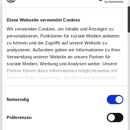
KOMM IN UNSER TEAM
Diese Webseite verwendet Cookies
JETZT BEWERBEN
Wir verwenden Cookies, um Inhalte und Anzeigen zu
personalisieren, Funktionen für soziale Medien anbieten
zu können und die Zugriffe auf unsere Website zu
analysieren. Außerdem geben wir Informationen zu Ihrer
Verwendung unserer Website an unsere Partner für
soziale Medien, Werbung und Analysen weiter. Unsere
Partner führen diese Informationen möglicherweise mit
weiteren Daten zusammen, die Sie ihnen bereitgestellt
haben oder die sie im Rahmen Ihrer Nutzung der Dienste
gesammelt haben. Sie geben Einwilligung zu unseren
Einwilligungsauswahl
Cookies, wenn Sie unsere Webseite weiterhin nutzen.
Notwendig
Präferenzen