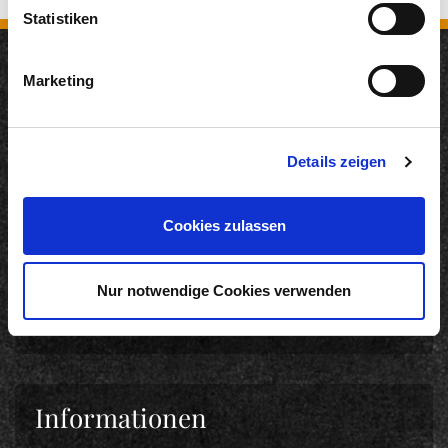
Statistiken
Marketing
Neuigkeiten
12.05.2026
Details zeigen
200 Jahre KD: Remagen und KD starten gemeinsame
Genuss-Kooperation auf dem Rhein
22.04.2026
Cookies zulassen
Langfristig Qualität unter Beweis gestellt
18.03.2026
Nur notwendige Cookies verwenden
DANKE. INTERNORGA 2026
Informationen