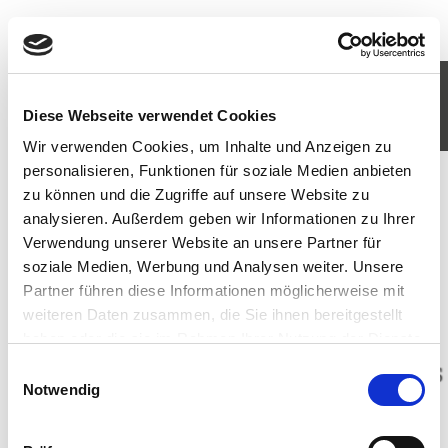
KOMM IN UNSER TEAM
Diese Webseite verwendet Cookies
JETZT BEWERBEN
Wir verwenden Cookies, um Inhalte und Anzeigen zu
personalisieren, Funktionen für soziale Medien anbieten
zu können und die Zugriffe auf unsere Website zu
analysieren. Außerdem geben wir Informationen zu Ihrer
Verwendung unserer Website an unsere Partner für
soziale Medien, Werbung und Analysen weiter. Unsere
Partner führen diese Informationen möglicherweise mit
weiteren Daten zusammen, die Sie ihnen bereitgestellt
haben oder die sie im Rahmen Ihrer Nutzung der Dienste
gesammelt haben. Sie geben Einwilligung zu unseren
Einwilligungsauswahl
Cookies, wenn Sie unsere Webseite weiterhin nutzen.
Notwendig