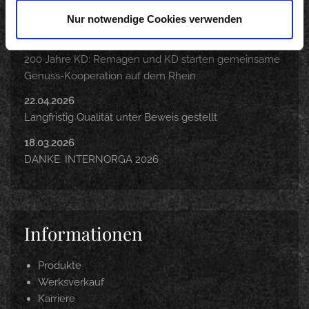
Neuigkeiten
Nur notwendige Cookies verwenden
12.05.2026
200 Jahre KD: Remagen und KD starten gemeinsame
Genuss-Kooperation auf dem Rhein
22.04.2026
Langfristig Qualität unter Beweis gestellt
18.03.2026
DANKE. INTERNORGA 2026
Informationen
Produkte
Werksverkauf
Karriere