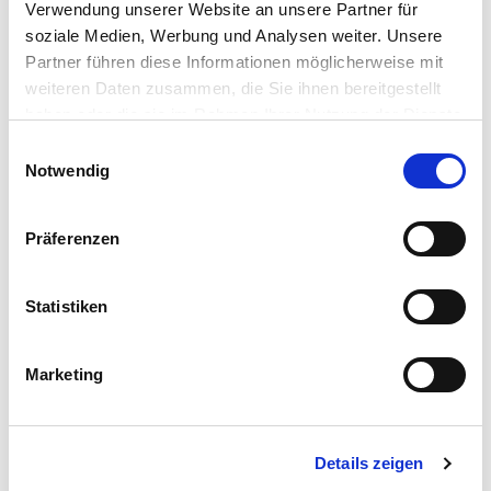
Verwendung unserer Website an unsere Partner für
soziale Medien, Werbung und Analysen weiter. Unsere
Partner führen diese Informationen möglicherweise mit
weiteren Daten zusammen, die Sie ihnen bereitgestellt
haben oder die sie im Rahmen Ihrer Nutzung der Dienste
gesammelt haben. Sie geben Einwilligung zu unseren
Einwilligungsauswahl
Cookies, wenn Sie unsere Webseite weiterhin nutzen.
Notwendig
Präferenzen
Statistiken
Marketing
Details zeigen