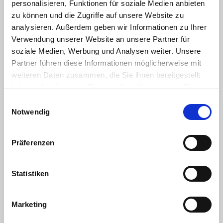
personalisieren, Funktionen für soziale Medien anbieten
zu können und die Zugriffe auf unsere Website zu
analysieren. Außerdem geben wir Informationen zu Ihrer
Verwendung unserer Website an unsere Partner für
soziale Medien, Werbung und Analysen weiter. Unsere
Partner führen diese Informationen möglicherweise mit
Internorga 2024 - GenussGARTEN -
weiteren Daten zusammen, die Sie ihnen bereitgestellt
haben oder die sie im Rahmen Ihrer Nutzung der Dienste
Remagen sagt DANKE!
gesammelt haben. Sie geben Einwilligung zu unseren
Einwilligungsauswahl
Cookies, wenn Sie unsere Webseite weiterhin nutzen.
Notwendig
13.03.2024
Liebe Geschäftspartner & Freunde,
liebe Kunden,
Präferenzen
der GenussGARTEN auf der INTERNORGA 2024
beweist jedes Jahr aufs Neue seine Qualitäten als
Statistiken
echte...
Marketing
Weiterlesen