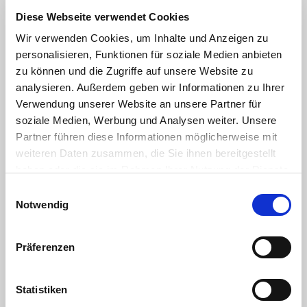
Diese Webseite verwendet Cookies
Wir verwenden Cookies, um Inhalte und Anzeigen zu
personalisieren, Funktionen für soziale Medien anbieten
Euro für die FC-Stiftung
zu können und die Zugriffe auf unsere Website zu
analysieren. Außerdem geben wir Informationen zu Ihrer
11.10.2011
Verwendung unserer Website an unsere Partner für
soziale Medien, Werbung und Analysen weiter. Unsere
Im September ging es am Geißbockheim, dem
Partner führen diese Informationen möglicherweise mit
Clubhaus des 1. FC Köln, wortwörtlich um die Wurst:
weiteren Daten zusammen, die Sie ihnen bereitgestellt
Das Unternehmen Remagen, als langjähriger FC-
haben oder die sie im Rahmen Ihrer Nutzung der Dienste
Partner,...
gesammelt haben. Sie geben Einwilligung zu unseren
Einwilligungsauswahl
Cookies, wenn Sie unsere Webseite weiterhin nutzen.
Notwendig
Weiterlesen
Präferenzen
Statistiken