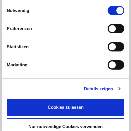
gesammelt haben. Sie geben Einwilligung zu unseren
Einwilligungsauswahl
Cookies, wenn Sie unsere Webseite weiterhin nutzen.
Notwendig
Präferenzen
Statistiken
Schnitzel
Marketing
17.08.2020
Rezepte
Zubereitungsempfehlung
Details zeigen
Weiterlesen
Cookies zulassen
Nur notwendige Cookies verwenden