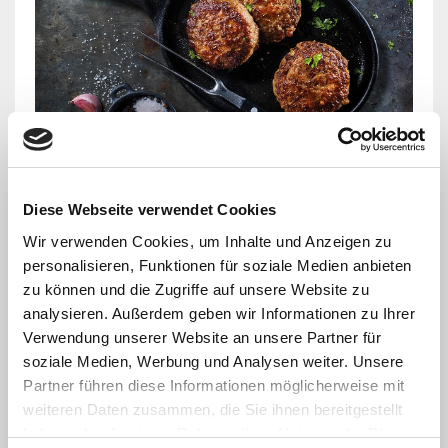
Frikadellen
Diese Webseite verwendet Cookies
17.08.2020
Rezepte
Wir verwenden Cookies, um Inhalte und Anzeigen zu
personalisieren, Funktionen für soziale Medien anbieten
Zubereitungsempfehlung
zu können und die Zugriffe auf unsere Website zu
Weiterlesen
analysieren. Außerdem geben wir Informationen zu Ihrer
Verwendung unserer Website an unsere Partner für
soziale Medien, Werbung und Analysen weiter. Unsere
Partner führen diese Informationen möglicherweise mit
weiteren Daten zusammen, die Sie ihnen bereitgestellt
haben oder die sie im Rahmen Ihrer Nutzung der Dienste