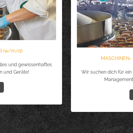
 (w/m/d)
MASCHINEN- 
lles und gewissenhaftes
 und Geräte!
Wir suchen dich für ei
Management 