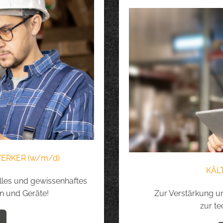
ERKER (w/m/d)
KÄL
lles und gewissenhaftes
 und Geräte!
Zur Verstärkung u
zur te