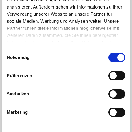
analysieren. Außerdem geben wir Informationen zu Ihrer
Verwendung unserer Website an unsere Partner für
soziale Medien, Werbung und Analysen weiter. Unsere
Feinkostsalate
Partner führen diese Informationen möglicherweise mit
weiteren Daten zusammen, die Sie ihnen bereitgestellt
haben oder die sie im Rahmen Ihrer Nutzung der Dienste
gesammelt haben. Sie geben Einwilligung zu unseren
Einwilligungsauswahl
Cookies, wenn Sie unsere Webseite weiterhin nutzen.
Notwendig
Präferenzen
Statistiken
Marketing